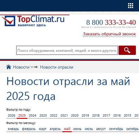
Еще
8 800
333-33-40
Звонок и с мобильного по России бесплатный
Заказать обратный звонок
Новости
Новости отрасли
Новости отрасли за май
2025 года
Фильтр по году:
2026
2025
2024
2023
2022
2021
2020
2019
2018
2017
2016
2015
20
Фильтр по месяцу:
январь
февраль
март
апрель
май
июнь
июль
август
сентябрь
октябрь