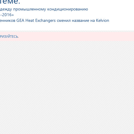
надежду промышленному кондиционированию
а-2016»
нников GEA Heat Exchangers сменил название на Kelvion
РИЗУЙТЕСЬ
.