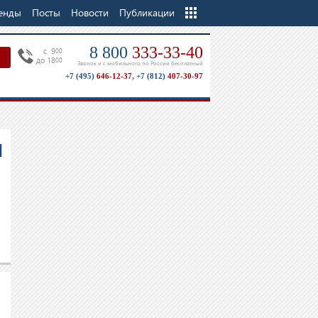
енды
Посты
Новости
Еще
Публикации
8 800
333-33-40
c 9
00
до 18
00
Звонок и с мобильного по России бесплатный
+7 (495)
646-12-37
,
+7 (812)
407-30-97
я