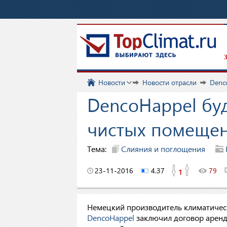
З
Новости
Новости отрасли
Denc
DencoHappel буд
чистых помеще
Тема:
Слияния и поглощения
23-11-2016
4.37
79
1
Немецкий производитель климатичес
DencoHappel
заключил договор арен