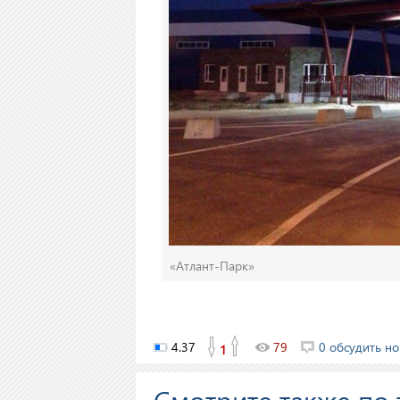
«Атлант-Парк»
4.37
79
0 обсудить но
1
Смотрите также по 