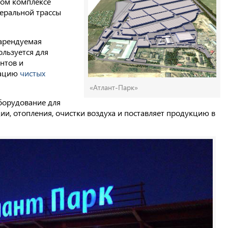
ком комплексе
еральной трассы
 арендуемая
ользуется для
нтов и
тацию
чистых
«Атлант-Парк»
борудование для
и, отопления, очистки воздуха и поставляет продукцию в