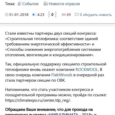
Тема:
События
Новости отрасли
31-01-2018
4.23
0
69
0 обсудить новость
Стали известны партнеры двух секций конгресса:
«Строительная теплофизика: соответствие зданий
требованиям энергетической эффективности» и
«Способы снижения энергопотребления системами
отопления, вентиляции и кондиционирования».
Так, официальную поддержку секциипо строительной
теплофизике вновь окажет компания
ROCKWOOL
. В
свою очередь компания
FlaktWoods
в очередной раз
стала партнером секции по ОВК.
Напоминаем, что стать участником конгресса и
поощрительной программы можно, пройдя по ссылке:
https://climatexpo.ru/center/dp_reg/.
Обращаем Ваше внимание, что для прохода на
территорию выставки
«МИР КЛИМАТА - 2018»
и