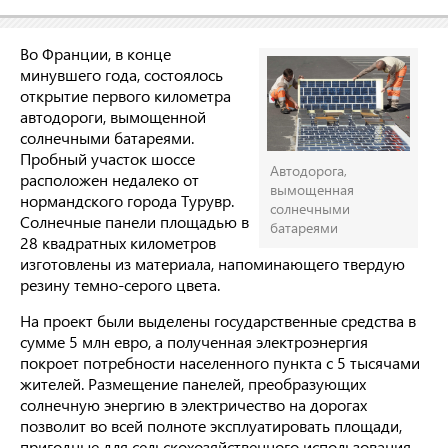
Во Франции, в конце
минувшего года, состоялось
открытие первого километра
автодороги, вымощенной
солнечными батареями.
Пробный участок шоссе
Автодорога,
расположен недалеко от
вымощенная
нормандского города Турувр.
солнечными
Солнечные панели площадью в
батареями
28 квадратных километров
изготовлены из материала, напоминающего твердую
резину темно-серого цвета.
На проект были выделены государственные средства в
сумме 5 млн евро, а полученная электроэнергия
покроет потребности населенного пункта с 5 тысячами
жителей. Размещение панелей, преобразующих
солнечную энергию в электричество на дорогах
позволит во всей полноте эксплуатировать площади,
пригодные для сельскохозяйственного использования.