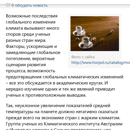
0 обсудить новость
Возможные последствия
глобального изменения
климата вызывают много
споров среди ученых
разных стран мира.
Факторы, ускоряющие и
замедляющие глобальное
Фото с сайта
потепление, вероятные
http://www.horpol.ru/catalog/mo
сценарии развития
процесса, возможность
предотвращения глобальных климатических изменений
– все это обсуждается в академических кругах. И
нередко изучение одних и тех же явлений приводит
ученых к противоположным выводам.
Так, неуклонное увеличение показателей средней
температуры на планете должно негативно сказаться
прежде всего на экономике стран с жарким климатом.
Группа ученых из Климатического института Австралии
и Института климата в Сиднее предположила, что