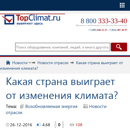
Еще
8 800
333-33-40
Звонок и с мобильного по России бесплатный
+7 (495)
646-12-37
,
+7 (812)
407-30-97
Новости
Новости отрасли
Какая страна выиграет от
изменения климата?
Какая страна выиграет
от изменения климата?
Тема:
Возобновляемая энергия
Новости
отрасли
26-12-2016
4.68
0
108