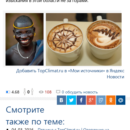
изыскания в этой области не за горами.
Добавить TopClimat.ru в «Мои источники» в Яндекс
Новости
4.68
0
108
0 обсудить новость
Смотрите
также по теме:
04-03-2016 -
Пятница с TopClimat.ru | Отопление на