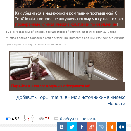
Как убедиться в надежности компании-поставщика? C
TopClimat.ru вопрос не актуален, потому что у нас только
проверенные климатические компании по отоплению
!
оценку Федеральной службы государственной статистики за 01 января 2015 года.
**Тепло подают в городские сети постепенно, поэтому в большинстве случаев указана
дата старта периодического протапливания.
Перейти в каталог водяных обогревателей
Добавить TopClimat.ru в «Мои источники» в Яндекс
Новости
4.32
75
0 обсудить новость
1