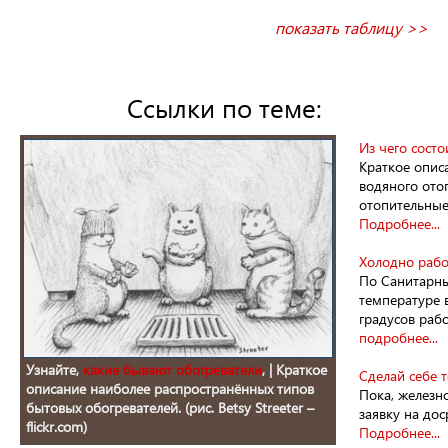
показать таблицу >>
Ссылки по теме:
Из чего состо
Краткое опис
водяного отоп
отопительные
Подробнее...
Холодно рабо
По Санитарны
температуре 
градусов раб
подробнее...
Узнайте,
какие бывают обогреватели
, | Краткое
Сделай себе т
описание наиболее распространённых типов
Пока, железн
бытовых обогревателей. (рис. Betsy Streeter –
заявку на до
flickr.com)
Подробнее...