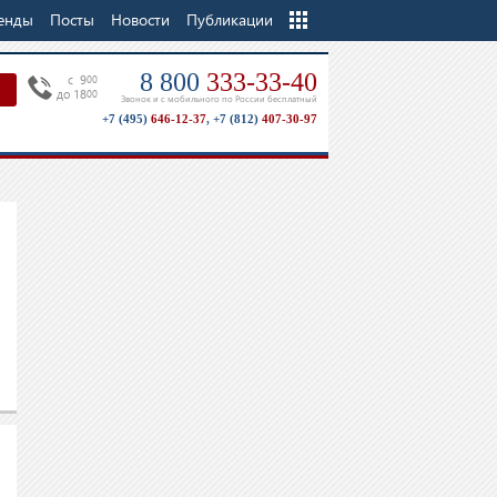
енды
Посты
Новости
Еще
Публикации
8 800
333-33-40
c 9
00
до 18
00
Звонок и с мобильного по России бесплатный
+7 (495)
646-12-37
,
+7 (812)
407-30-97