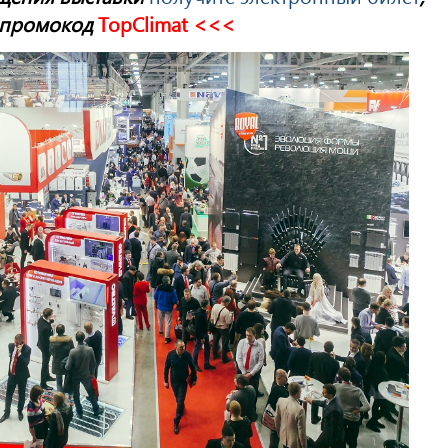
ромокод ­­­­­
TopClimat <<<