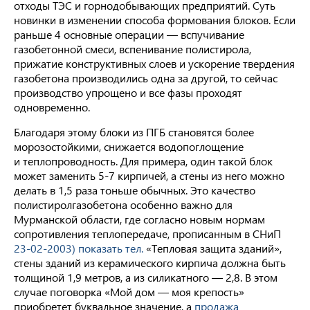
отходы ТЭС и горнодобывающих предприятий. Суть
новинки в изменении способа формования блоков. Если
раньше 4 основные операции — вспучивание
газобетонной смеси, вспенивание полистирола,
прижатие конструктивных слоев и ускорение твердения
газобетона производились одна за другой, то сейчас
производство упрощено и все фазы проходят
одновременно.
Благодаря этому блоки из ПГБ становятся более
морозостойкими, снижается водопоглощение
и теплопроводность. Для примера, один такой блок
может заменить
5-7 кирпичей,
а стены из него можно
делать в 1,5 раза тоньше обычных. Это качество
полистиролгазобетона особенно важно для
Мурманской области, где согласно новым нормам
сопротивления теплопередаче, прописанным в СНиП
23-02-2003) показать тел.
«Тепловая защита зданий»,
стены зданий из керамического кирпича должна быть
толщиной 1,9 метров, а из силикатного — 2,8. В этом
случае поговорка «Мой дом — моя крепость»
приобретет буквальное значение, а
продажа