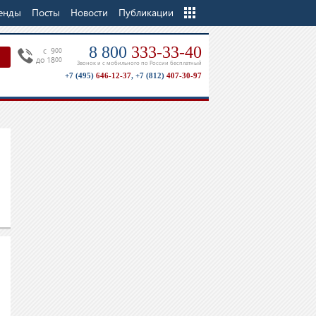
енды
Посты
Новости
Еще
Публикации
8 800
333-33-40
c 9
00
до 18
00
Звонок и с мобильного по России бесплатный
+7 (495)
646-12-37
,
+7 (812)
407-30-97