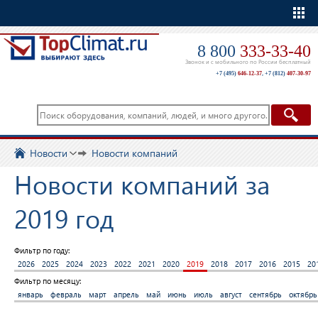
Еще
8 800
333-33-40
Звонок и с мобильного по России бесплатный
+7 (495)
646-12-37
,
+7 (812)
407-30-97
Новости
Новости компаний
Новости компаний за
2019 год
Фильтр по году:
2026
2025
2024
2023
2022
2021
2020
2019
2018
2017
2016
2015
20
Фильтр по месяцу:
январь
февраль
март
апрель
май
июнь
июль
август
сентябрь
октябрь