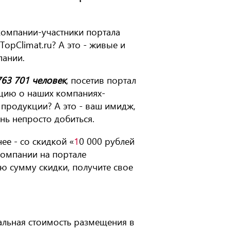
 компании-участники портала
TopClimat.ru? А это - живые и
пании.
763 701 человек
, посетив портал
ацию о наших компаниях-
 продукции? А это - ваш имидж,
нь непросто добиться.
ее - со скидкой «
1
0 000 рублей
омпании на портале
ую сумму скидки, получите свое
альная стоимость размещения в