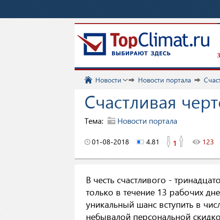
З
Новости
Новости портала
Счас
Счастливая чер
Тема:
Новости портала
01-08-2018
4.81
123
1
В честь счастливого - тринадцат
только в течение 13 рабочих дне
уникальный шанс вступить в чис
небывалой персональной скидко