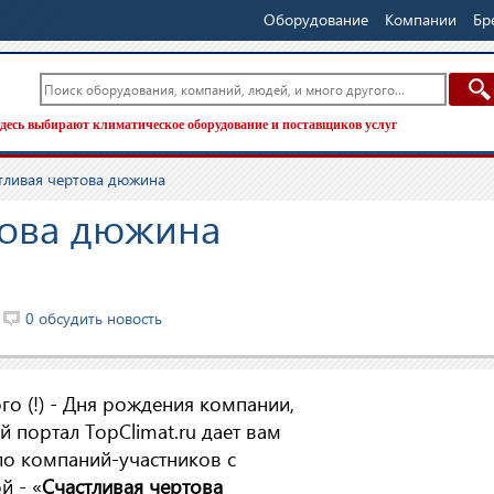
Оборудование
Компании
Бр
десь выбирают климатическое оборудование и поставщиков услуг
тливая чертова дюжина
това дюжина
0 обсудить новость
ого (!) - Дня рождения компании,
й портал TopClimat.ru дает вам
ло компаний-участников с
й - «
Счастливая чертова