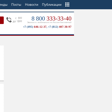
енды
Посты
Новости
Еще
Публикации
8 800
333-33-40
c 9
00
до 18
00
Звонок и с мобильного по России бесплатный
+7 (495)
646-12-37
,
+7 (812)
407-30-97