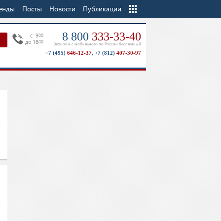
енды
Посты
Новости
Еще
Публикации
8 800
333-33-40
c 9
00
до 18
00
Звонок и с мобильного по России бесплатный
+7 (495)
646-12-37
,
+7 (812)
407-30-97