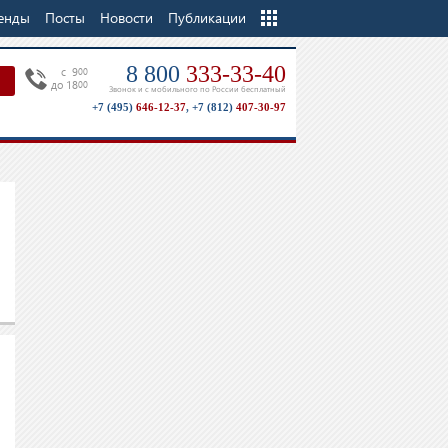
енды
Посты
Новости
Еще
Публикации
8 800
333-33-40
c 9
00
до 18
00
Звонок и с мобильного по России бесплатный
+7 (495)
646-12-37
,
+7 (812)
407-30-97