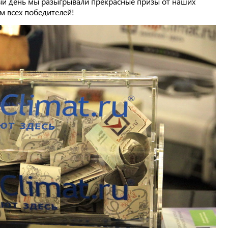
ый день мы разыгрывали прекрасные призы от наших
м всех победителей!