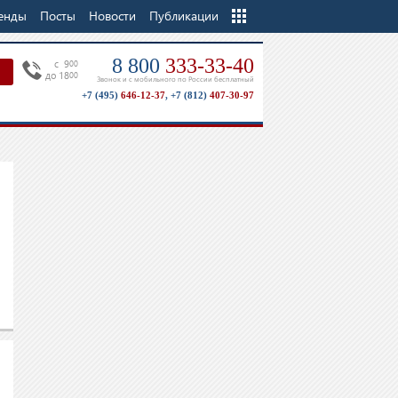
енды
Посты
Новости
Еще
Публикации
8 800
333-33-40
c 9
00
до 18
00
Звонок и с мобильного по России бесплатный
+7 (495)
646-12-37
,
+7 (812)
407-30-97