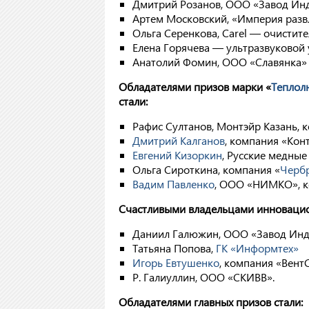
Дмитрий Розанов, ООО «Завод Инд
Артем Московский, «Империя разв
Ольга Серенкова, Carel — очистите
Елена Горячева — ультразвуковой
Анатолий Фомин, ООО «Славянка»
Обладателями призов марки «
Теплол
стали:
Рафис Султанов, Монтэйр Казань, 
Дмитрий Калганов
, компания «Кон
Евгений Кизоркин
, Русские медные
Ольга Сироткина, компания «
Черб
Вадим Павленко
, ООО «НИМКО», к
Счастливыми владельцами инновацио
Даниил Галюжин, ООО «Завод Инд
Татьяна Попова,
ГК «Информтех»
Игорь Евтушенко
, компания «Вент
Р. Галиуллин, ООО «СКИВВ».
Обладателями главных призов стали: