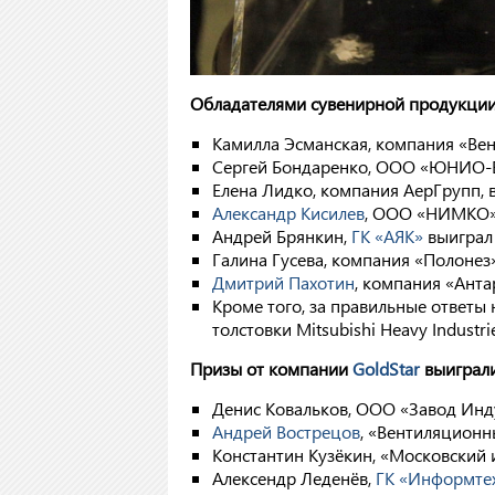
Обладателями сувенирной продукции 
Камилла Эсманская, компания «Вен
Сергей Бондаренко, ООО «ЮНИО-В
Елена Лидко, компания АерГрупп, 
Александр Кисилев
, ООО «НИМКО» 
Андрей Брянкин,
ГК «АЯК»
выиграл 
Галина Гусева, компания «Полонез
Дмитрий Пахотин
, компания «Анта
Кроме того, за правильные ответы 
толстовки Mitsubishi Heavy Industrie
Призы от компании
GoldStar
выиграли
Денис Ковальков, ООО «Завод Инд
Андрей Вострецов
, «Вентиляционн
Константин Кузёкин, «Московский
Алексендр Леденёв,
ГК «Информте