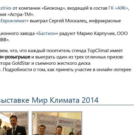
stries
от компании «Биоконд», входящей в состав
ГК «АЯК»
,
ния «Астра-ТМ».
«
Евроклимат
» выиграл Сергей Москалец, инфракрасные
ционного завода «
Бастион
» радуют Марию Карпучик, ООО
ВВ».
м, что, что каждый посетитель стенда TopClimat имеет
йн-розыгрыше
и выиграть один из трех отличных призов:
тора GoldStar и съемного жесткого диска
. Подробности о том, как принять участие в онлайн-лотерее
выставке Мир Климата 2014