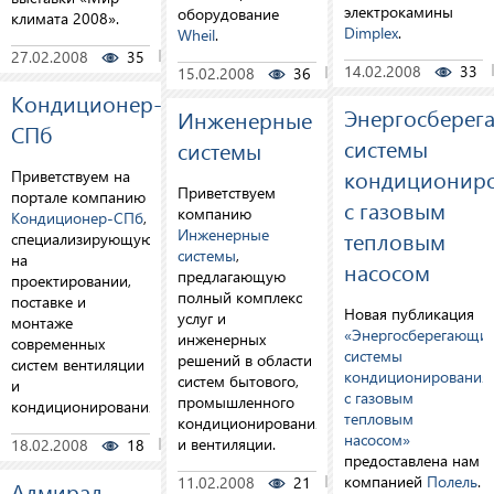
электрокамины
оборудование
климата 2008».
Dimplex
.
Wheil
.
27.02.2008
35
0
14.02.2008
33
15.02.2008
36
0
Кондиционер-
Энергосберег
Инженерные
СПб
системы
системы
кондиционир
Приветствуем на
Приветствуем
портале компанию
с газовым
компанию
Кондиционер-СПб
,
Инженерные
тепловым
специализирующуюся
системы
,
на
насосом
предлагающую
проектировании,
полный комплекс
поставке и
Новая публикация
услуг и
монтаже
«Энергосберегающи
инженерных
современных
системы
решений в области
систем вентиляции
кондиционирования
систем бытового,
и
с газовым
промышленного
кондиционирования.
тепловым
кондиционирования
насосом»
и вентиляции.
18.02.2008
18
0
предоставлена нам
компанией
Полель
.
11.02.2008
21
0
Адмирал