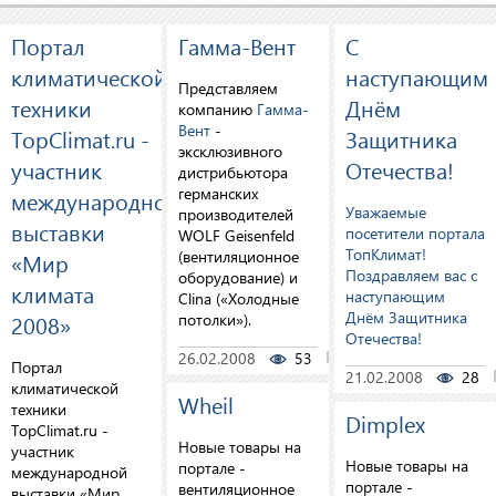
Портал
Гамма-Вент
С
климатической
наступающим
Представляем
техники
Днём
компанию
Гамма-
Вент
-
TopClimat.ru -
Защитника
эксклюзивного
участник
Отечества!
дистрибьютора
германских
международной
Уважаемые
производителей
выставки
посетители портала
WOLF Geisenfeld
ТопКлимат!
(вентиляционное
«Мир
Поздравляем вас с
оборудование) и
климата
наступающим
Clina («Холодные
Днём Защитника
2008»
потолки»).
Отечества!
26.02.2008
53
0
Портал
21.02.2008
28
климатической
Wheil
техники
Dimplex
TopClimat.ru -
Новые товары на
участник
Новые товары на
портале -
международной
портале -
вентиляционное
выставки «Мир