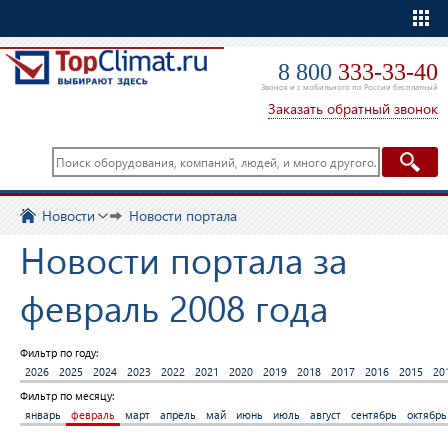
Еще
8 800
333-33-40
Звонок и с мобильного по России бесплатный
Заказать обратный звонок
Новости
Новости портала
Новости портала за
февраль 2008 года
Фильтр по году:
2026
2025
2024
2023
2022
2021
2020
2019
2018
2017
2016
2015
20
Фильтр по месяцу:
январь
февраль
март
апрель
май
июнь
июль
август
сентябрь
октябрь