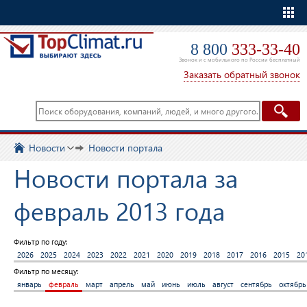
Еще
8 800
333-33-40
Звонок и с мобильного по России бесплатный
Заказать обратный звонок
Новости
Новости портала
Новости портала за
февраль 2013 года
Фильтр по году:
2026
2025
2024
2023
2022
2021
2020
2019
2018
2017
2016
2015
20
Фильтр по месяцу:
январь
февраль
март
апрель
май
июнь
июль
август
сентябрь
октябрь