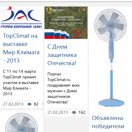
TopClimat на
выставке
С Днем
Мир Климата
защитника
- 2013
Отечества!
С 11 по 14 марта
Портал
TopClimat примет
TopClimat.ru
участие в выставке
поздравляет всех
Мир Климата -
мужчин с Днем
2013
защитников
Отечества!
27.02.2013
82
2
21.02.2013
162
7
Объявлены
победители