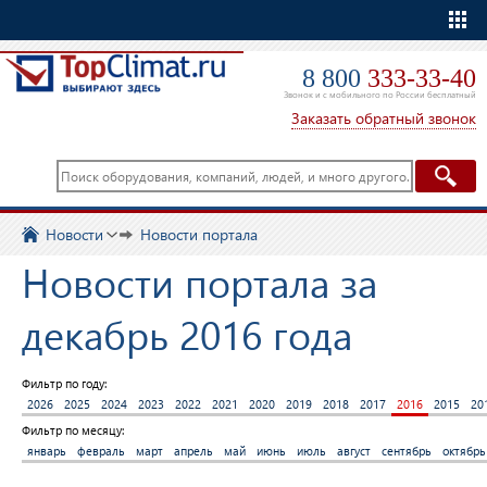
Еще
8 800
333-33-40
Звонок и с мобильного по России бесплатный
Заказать обратный звонок
Новости
Новости портала
Новости портала за
декабрь 2016 года
Фильтр по году:
2026
2025
2024
2023
2022
2021
2020
2019
2018
2017
2016
2015
20
Фильтр по месяцу:
январь
февраль
март
апрель
май
июнь
июль
август
сентябрь
октябрь