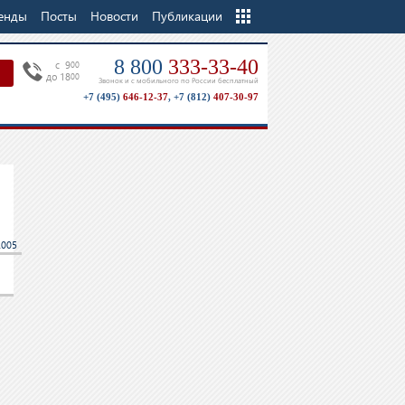
енды
Посты
Новости
Еще
Публикации
8 800
333-33-40
c 9
00
до 18
00
Звонок и с мобильного по России бесплатный
+7 (495)
646-12-37
,
+7 (812)
407-30-97
2005