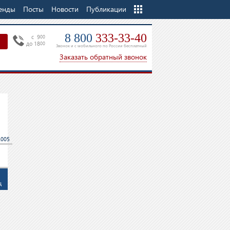
енды
Посты
Новости
Еще
Публикации
8 800
333-33-40
c 9
00
до 18
00
Звонок и с мобильного по России бесплатный
Заказать обратный звонок
2005
ц