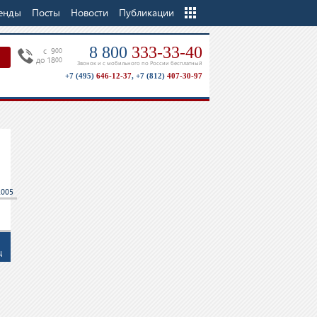
енды
Посты
Новости
Еще
Публикации
8 800
333-33-40
c 9
00
до 18
00
Звонок и с мобильного по России бесплатный
+7 (495)
646-12-37
,
+7 (812)
407-30-97
2005
ц