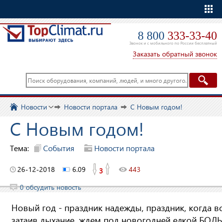
Еще
8 800
333-33-40
Звонок и с мобильного по России бесплатный
Заказать обратный звонок
Новости
Новости портала
С Новым годом!
С Новым годом!
Тема:
События
Новости портала
26-12-2018
6.09
443
3
0 обсудить новость
Новый год - праздник надежды, праздник, когда вс
затаив дыхание, ждем под новогодней елкой БО