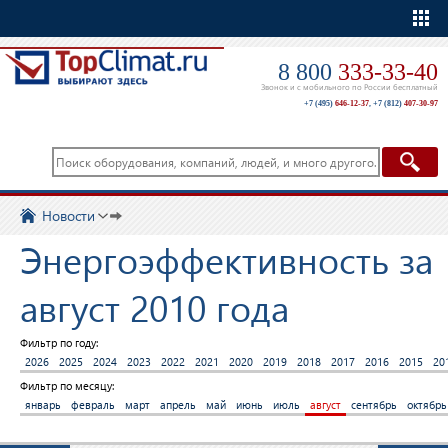
Еще
8 800
333-33-40
Звонок и с мобильного по России бесплатный
+7 (495)
646-12-37
,
+7 (812)
407-30-97
Новости
Энергоэффективность за
август 2010 года
Фильтр по году:
2026
2025
2024
2023
2022
2021
2020
2019
2018
2017
2016
2015
20
Фильтр по месяцу:
январь
февраль
март
апрель
май
июнь
июль
август
сентябрь
октябрь