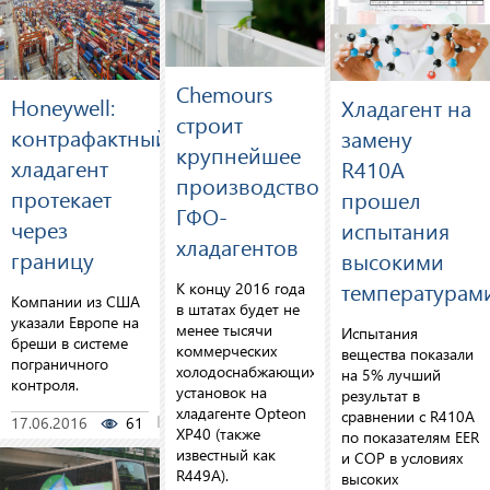
Chemours
Honeywell:
Хладагент на
строит
контрафактный
замену
крупнейшее
хладагент
R410A
производство
протекает
прошел
ГФО-
через
испытания
хладагентов
границу
высокими
температурам
К концу 2016 года
Компании из США
в штатах будет не
указали Европе на
менее тысячи
Испытания
бреши в системе
коммерческих
вещества показали
пограничного
холодоснабжающих
на 5% лучший
контроля.
установок на
результат в
хладагенте Opteon
сравнении с R410A
17.06.2016
61
0
XP40 (также
по показателям EER
известный как
и COP в условиях
R449A).
высоких