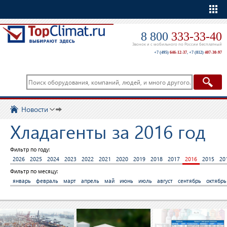
Еще
8 800
333-33-40
Звонок и с мобильного по России бесплатный
+7 (495)
646-12-37
,
+7 (812)
407-30-97
Новости
Хладагенты за 2016 год
Фильтр по году:
2026
2025
2024
2023
2022
2021
2020
2019
2018
2017
2016
2015
20
Фильтр по месяцу:
январь
февраль
март
апрель
май
июнь
июль
август
сентябрь
октябрь