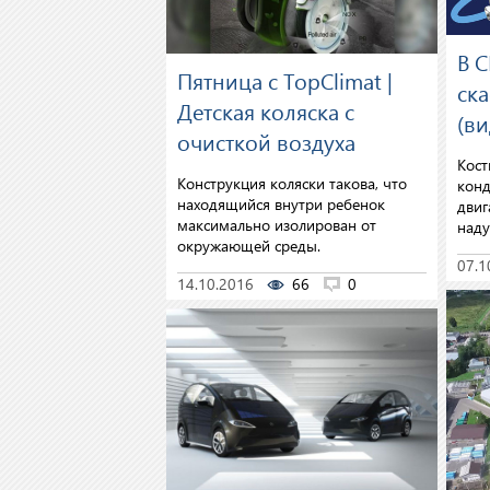
В 
Пятница с TopClimat |
ск
Детская коляска с
(ви
очисткой воздуха
Кост
Конструкция коляски такова, что
конд
находящийся внутри ребенок
двиг
максимально изолирован от
наду
окружающей среды.
07.1
14.10.2016
66
0