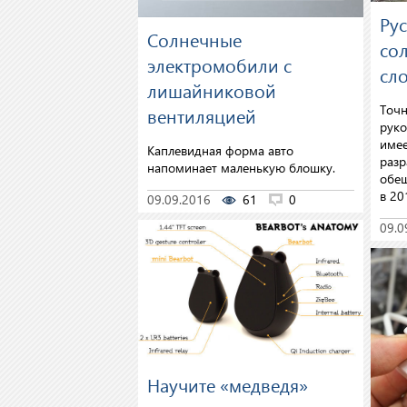
Ру
Солнечные
со
электромобили с
сло
лишайниковой
Точн
вентиляцией
руко
имее
Каплевидная форма авто
разр
напоминает маленькую блошку.
обещ
в 20
09.09.2016
61
0
09.0
Научите «медведя»