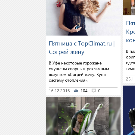
Пят
Кр
ко
Пятница с TopClimat.ru |
Согрей жену
В пл
ориг
одеж
В Уфе некоторые горожане
темп
смущены спорным рекламным
лозунгом «Согрей жену. Купи
25.1
систему отопления».
16.12.2016
104
0