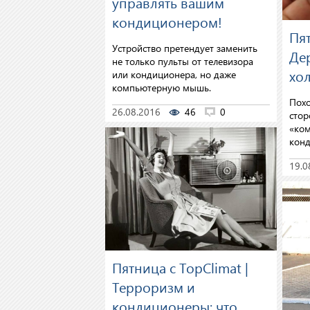
управлять вашим
кондиционером!
Пят
Устройство претендует заменить
Де
не только пульты от телевизора
хо
или кондиционера, но даже
компьютерную мышь.
Похо
26.08.2016
46
0
стор
«ком
конд
19.0
Пятница с TopClimat |
Терроризм и
кондиционеры: что