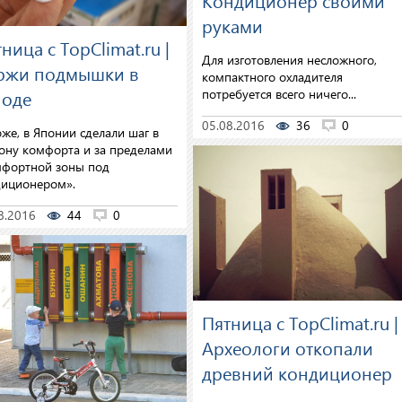
руками
ница с TopClimat.ru |
Для изготовления несложного,
ржи подмышки в
компактного охладителя
потребуется всего ничего...
лоде
05.08.2016
36
0
же, в Японии сделали шаг в
ону комфорта и за пределами
фортной зоны под
иционером».
8.2016
44
0
Пятница с TopClimat.ru |
Археологи откопали
древний кондиционер