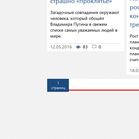
страшно «проклятье»
ро
Загадочные совпадения окружают
ко
человека, который обошёл
тр
Владимира Путина в свежем
списке самых уважаемых людей в
мире.
Рост
план
12.05.2016
83
0
конд
план
счит
18.0
1
страниц