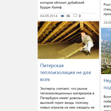
которое обгонит дубайский
Росс
Бурдж-Халиф.
стан
про
04.09.2014
36
0
28.0
Питерская
теплоизоляция не для
всех
Не
по
Эксперты считают, что рынок
теплоизоляционных материалов в
Вспл
Петербурге имеет довольно
побе
высокий порог входа, поэтому
всег
новых игроков на нем ожидать не
арен