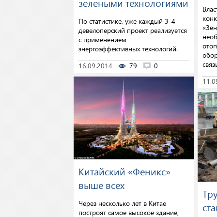
зелеными технологиями
Влас
конк
По статистике, уже каждый 3-4
«Зен
девелоперский проект реализуется
необ
с применением
отоп
энергоэффективных технологий.
обор
связ
16.09.2014
79
0
11.0
Китайский «Феникс»
выше всех
Тр
Через несколько лет в Китае
ст
построят самое высокое здание,