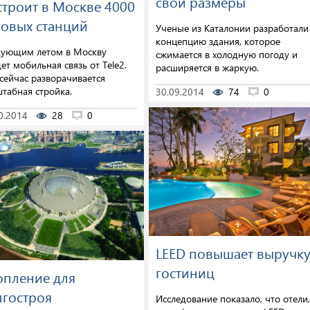
свои размеры
строит в Москве 4000
зовых станций
Ученые из Каталонии разработали
концепцию здания, которое
дующим летом в Москву
сжимается в холодную погоду и
ет мобильная связь от Tele2.
расширяется в жаркую.
сейчас разворачивается
табная стройка.
30.09.2014
74
0
0.2014
28
0
LEED повышает выручк
гостиниц
опление для
лгостроя
Исследование показало, что отели