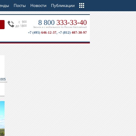
енды
Посты
Новости
Еще
Публикации
8 800
333-33-40
c 9
00
до 18
00
Звонок и с мобильного по России бесплатный
+7 (495)
646-12-37
,
+7 (812)
407-30-97
2005