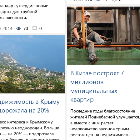
тандарт утвердил новые
дарты для трубной
мышленности.
8.2014
73
0
В Китае построят 7
миллионов
муниципальных
квартир
движимость в Крыму
дорожала на 20%
Последние годы благосостояние
жителей Поднебесной улучшается
еск интереса к Крымскому
а вместе с ним растет
режью неоднороден. Больше
недовольство закономерным
о — на 20% — подорожала
ростом цен на недвижимость.
да в бизнес- и эконом-классе.