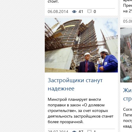
стоит.
Прем
на 2
06.08.2014
41
0
05.0
Застройщики станут
надежнее
Жи
стр
Минстрой планирует внести
поправки в закон «О долевом
Согл
строительстве», за счет которых
Пете
деятельность застройщиков станет
пост
более прозрачной.
квад
28.07.2014
87
1