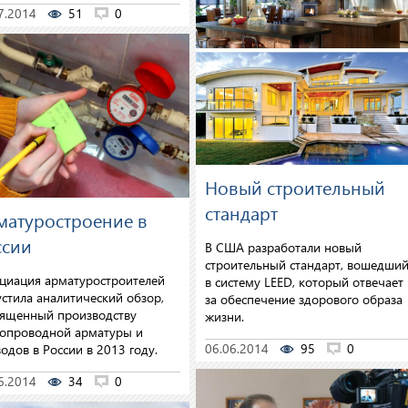
7.2014
51
0
Новый строительный
стандарт
матуростроение в
ссии
В США разработали новый
строительный стандарт, вошедши
циация арматуростроителей
в систему LEED, который отвечает
стила аналитический обзор,
за обеспечение здорового образа
ященный производству
жизни.
опроводной арматуры и
06.06.2014
95
0
одов в России в 2013 году.
6.2014
34
0