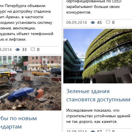
сертифицированные по LEED
ти Петербурга объявили
зарабатывают больше своих
урс на достройку стадиона
конкурентов.
ит-Арена», в частности
ходимо установить систему
08.09.2014
45
0
ления, вентиляции,
удовать объект телефонной
ью и лифтами.
9.2014
33
0
Зеленые здания
становятся доступными
Исследование показало, что
строительство устойчивых зданий
убы по новым
не так дорого, как кажется.
андартам
25.08.2014
57
0