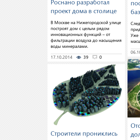
Роснано разработал
по
проект дома в столице
ба
В Москве на Нижегородской улице
Сле
построят дом с целым рядом
прид
инновационных функций – от
Уже 
фильтрации воздуха до насыщения
масш
воды минералами.
06.1
17.10.2014
39
0
От
Строители прониклись
до