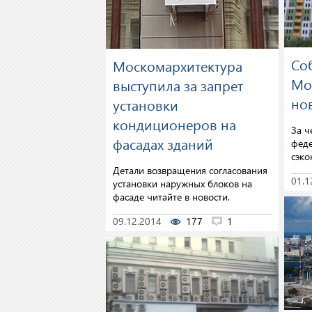
Соб
Москомархитектура
Мо
выступила за запрет
но
установки
кондиционеров на
За ч
фасадах зданий
феде
сэко
Детали возвращения согласования
01.1
установки наружных блоков на
фасаде читайте в новости.
09.12.2014
177
1