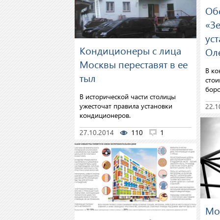
Об
«З
ус
Кондиционеры с лица
Ол
Москвы переставят в ее
В ко
тыл
стои
боро
В исторической части столицы
ужесточат правила установки
22.1
кондиционеров.
27.10.2014
110
1
Мо