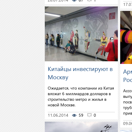
17.0
Китайцы инвестируют в
Ар
Москву
Ро
Ожидается, что компании из Китая
Ассо
вложат 6 миллиардов долларов в
выпу
строительство метро и жилья в
посв
новой Москве.
труб
прив
11.06.2014
59
0
09.0