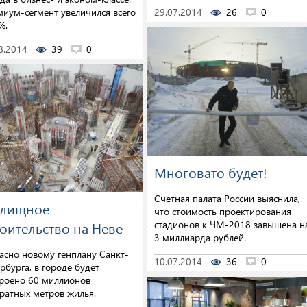
29.07.2014
26
0
иум-сегмент увеличился всего
%.
8.2014
39
0
Многовато будет!
Счетная палата России выяснила,
лищное
что стоимость проектирования
стадионов к ЧМ-2018 завышена н
оительство на Неве
3 миллиарда рублей.
асно новому генплану Санкт-
10.07.2014
36
0
рбурга, в городе будет
роено 60 миллионов
ратных метров жилья.