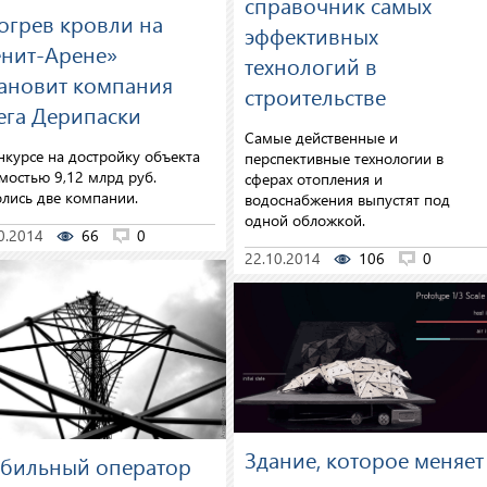
справочник самых
огрев кровли на
эффективных
енит-Арене»
технологий в
тановит компания
строительстве
ега Дерипаски
Самые действенные и
нкурсе на достройку объекта
перспективные технологии в
мостью 9,12 млрд руб.
сферах отопления и
лись две компании.
водоснабжения выпустят под
одной обложкой.
0.2014
66
0
22.10.2014
106
0
Здание, которое меняет
бильный оператор