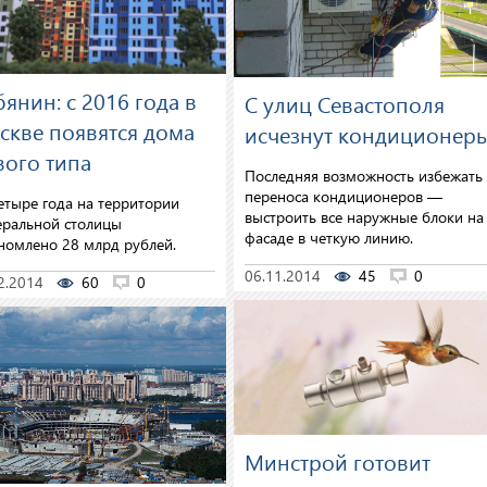
янин: с 2016 года в
С улиц Севастополя
скве появятся дома
исчезнут кондиционер
вого типа
Последняя возможность избежать
переноса кондиционеров —
етыре года на территории
выстроить все наружные блоки на
ральной столицы
фасаде в четкую линию.
номлено 28 млрд рублей.
06.11.2014
45
0
2.2014
60
0
Минстрой готовит