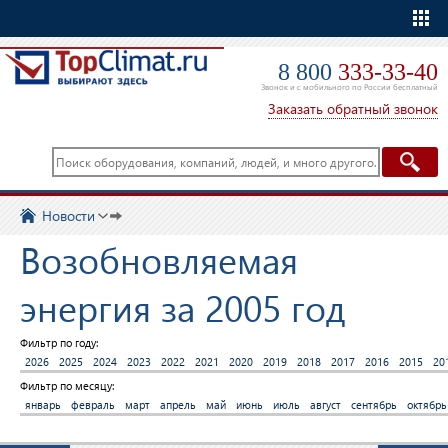
Еще
8 800
333-33-40
Звонок и с мобильного по России бесплатный
Заказать обратный звонок
Новости
Возобновляемая
энергия за 2005 год
Фильтр по году:
2026
2025
2024
2023
2022
2021
2020
2019
2018
2017
2016
2015
20
Фильтр по месяцу:
январь
февраль
март
апрель
май
июнь
июль
август
сентябрь
октябрь