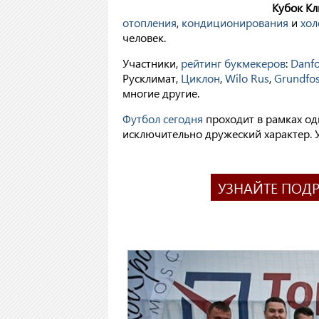
Кубок Кл
отопления
,
кондиционирования
и
хол
человек.
Участники,
рейтинг букмекеров
:
Danfo
Русклимат,
Циклон
,
Wilo Rus
,
Grundfo
многие другие.
Футбол сегодня
проходит в рамках од
исключительно дружеский характер. 
УЗНАЙТЕ ПОД