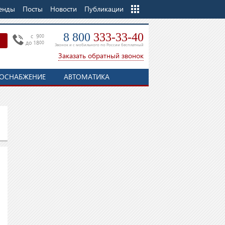
енды
Посты
Новости
Еще
Публикации
8 800
333-33-40
c 9
00
до 18
00
Звонок и с мобильного по России бесплатный
Заказать обратный звонок
ОСНАБЖЕНИЕ
АВТОМАТИКА