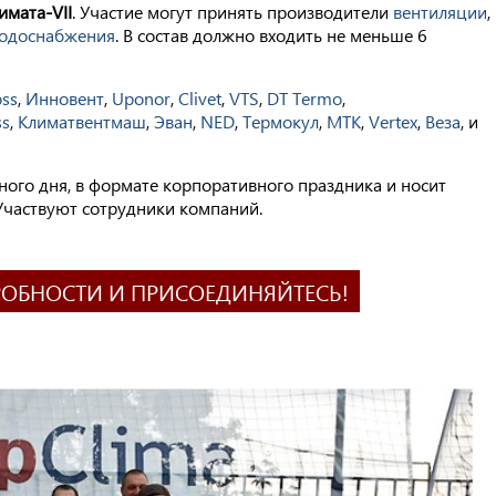
имата-
VII
. Участие могут принять производители
вентиляции
,
одоснабжения
. В состав должно входить не меньше 6
ss
,
Инновент
,
Uponor
,
Clivet
,
VTS
,
DT Termo
,
ss
,
Климатвентмаш
,
Эван
,
NED
,
Термокул
,
МТК
,
Vertex
,
Веза
, и
ного дня, в формате корпоративного праздника и носит
Участвуют сотрудники компаний.
РОБНОСТИ И ПРИСОЕДИНЯЙТЕСЬ!