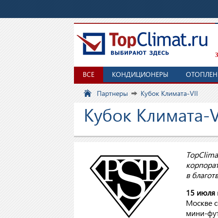
З
ВСЕ
КОНДИЦИОНЕРЫ
ОТОПЛЕН
Партнеры
Кубок Климата-VII
Кубок Климата-V
TopClima
корпора
в благот
15 июля
Москве с
мини-фут