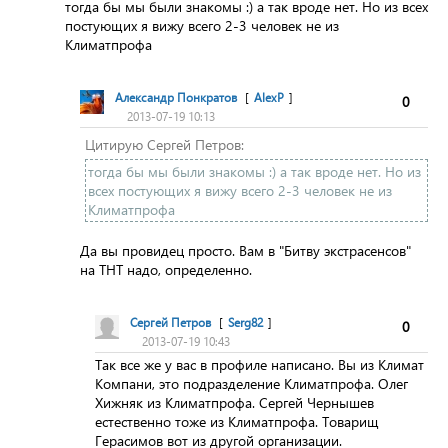
тогда бы мы были знакомы :) а так вроде нет. Но из всех
постующих я вижу всего 2-3 человек не из
Климатпрофа
Александр Понкратов
[
AlexP
]
0
2013-07-19 10:13
Цитирую Сергей Петров:
тогда бы мы были знакомы :) а так вроде нет. Но из
всех постующих я вижу всего 2-3 человек не из
Климатпрофа
Да вы провидец просто. Вам в "Битву экстрасенсов"
на ТНТ надо, определенно.
Сергей Петров
[
Serg82
]
0
2013-07-19 10:43
Так все же у вас в профиле написано. Вы из Климат
Компани, это подразделение Климатпрофа. Олег
Хижняк из Климатпрофа. Сергей Чернышев
естественно тоже из Климатпрофа. Товарищ
Герасимов вот из другой организации.