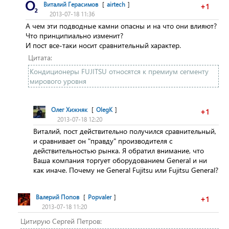
Виталий Герасимов
[
airtech
]
+1
2013-07-18 11:36
А чем эти подводные камни опасны и на что они влияют?
Что принципиально изменит?
И пост все-таки носит сравнительный характер.
Цитата:
Кондиционеры FUJITSU относятся к премиум сегменту
мирового уровня
Олег Хижняк
[
OlegK
]
+1
2013-07-18 12:20
Виталий, пост действительно получился сравнительный,
и сравнивает он "правду" производителя с
действительностью рынка. Я обратил внимание, что
Ваша компания торгует оборудованием General и ни
как иначе. Почему не General Fujitsu или Fujitsu General?
Валерий Попов
[
Popvaler
]
+1
2013-07-18 11:20
Цитирую Сергей Петров: