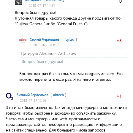
0
2013-07-17 14:21
Вопрос был в другом!
Я уточнял товары какого бренда другие продвигают по
"Fujitsu General" либо "General Fujitsu")
Сергей Чернышев
[
fujitsu
]
+3
2013-07-18 08:18
Цитирую Alexander Archakov:
Вопрос был в другом!
Вопрос как раз был в том, что мы подразумеваем. Его
можно перечитать еще раз. Я на него и ответил.
Виталий Герасимов
[
airtech
]
+1
2013-07-17 12:56
Это и так было известно. Так иногда менеджеры и монтажники
говорят,чтобы быстрее и доходчиво объяснить заказчику.
Часто сами менеджеры или web-программисты и
продвиженцы сайтов некорректно размещают информацию
на сайтах специально. Для большего числа запросов.