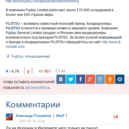
http://www.fujitsu.com/global/about/profile/info/
).
В компании Fujitsu Limited работают около 170 000 сотрудников в
более чем 100 странах мира.
FUJITSU – всемирно известный японский бренд. Кондиционеры
FUJITSU
относятся к премиум сегменту мирового уровня. Компания
Fujitsu General Limited продает в Японии свои кондиционеры
исключительно под брендом FUJITSU. За более полной информацией
о бренде и кондиционерах FUJITSU обращайтесь на сайт
http://www.fj-
climate.com
.
Fujitsu
,
кондиционер
6.76
861
41
3
ЧТОБЫ ОСТАВИТЬ КОММЕНТАРИЙ
ПОЖАЛУЙСТА
АВТОРИЗУЙТЕСЬ
.
Комментарии
Александр Понкратов
[
AlexP
]
+6
2013-07-16 12:34
Да на форумах в Интернете чего только не пишут.