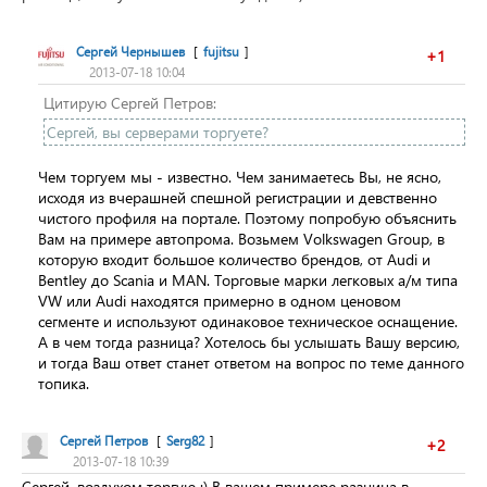
Сергей Чернышев
[
fujitsu
]
+1
2013-07-18 10:04
Цитирую Сергей Петров:
Сергей, вы серверами торгуете?
Чем торгуем мы - известно. Чем занимаетесь Вы, не ясно,
исходя из вчерашней спешной регистрации и девственно
чистого профиля на портале. Поэтому попробую объяснить
Вам на примере автопрома. Возьмем Volkswagen Group, в
которую входит большое количество брендов, от Audi и
Bentley до Scania и MAN. Торговые марки легковых а/м типа
VW или Audi находятся примерно в одном ценовом
сегменте и используют одинаковое техническое оснащение.
А в чем тогда разница? Хотелось бы услышать Вашу версию,
и тогда Ваш ответ станет ответом на вопрос по теме данного
топика.
Сергей Петров
[
Serg82
]
+2
2013-07-18 10:39
Сергей, воздухом торгую :) В вашем примере разница в