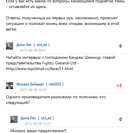
Если у вас есть какие-то вопросы, касающиеся поднятой темы,
- оставляйте их здесь.
Ответы, полученные из первых рук, несомненно, прояснят
ситуацию и положат конец всем спорам, возникшим в этой
ветке.
Дина Лях
[
old_ed
]
0
2013-08-08 09:41
Читайте интервью с господином Кенджи Шимицу, главой
представительства Fujitsu General Ltd -
http://www.topclimat.ru/face/31.html
Михаил Бейзман
[
mb0323
]
+2
2013-08-08 10:50
Одного производителя разложили по полочкам, кто
следующий?
Дина Лях
[
old_ed
]
0
2013-08-08 15:31
Михаил, ваши предложения?)