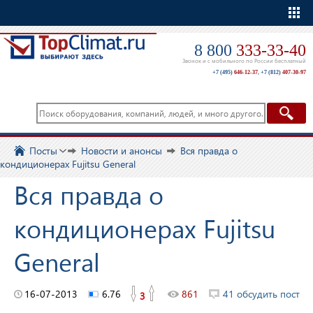
Еще
8 800
333-33-40
Звонок и с мобильного по России бесплатный
+7 (495)
646-12-37
,
+7 (812)
407-30-97
Посты
Новости и анонсы
Вся правда о
кондиционерах Fujitsu General
Вся правда о
кондиционерах Fujitsu
General
16-07-2013
6.76
861
41 обсудить пост
3