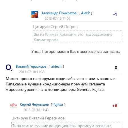
Александр Понкратов
[
AlexP
]
-1
2013-07-19 11:06
Цитирую Сергей Петров:
Вы из Климат Компани, это подразделение
Климатпрофа.
Упс… Поторопился я Вас в экстрасенсы записать.
Виталий Герасимов
[
airtech
]
0
2013-07-18 11:38
Может просто на форумах люди забывают ставить запятые.
Типа,самые лучшие кондиционеры премиум сегмента
мирового уровня - это кондиционеры General, Fujitsu.
Сергей Чернышев
[
fujitsu
]
+6
2013-07-18 11:43
Цитирую Виталий Герасимов:
Типа,самые лучшие кондиционеры премиум сегмента