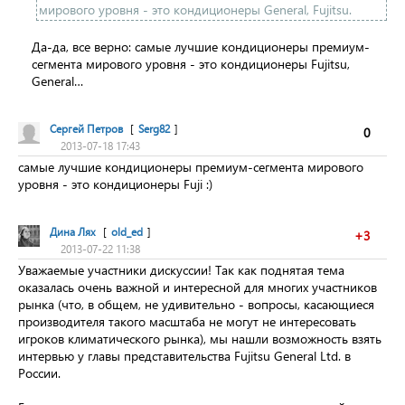
мирового уровня - это кондиционеры General, Fujitsu.
Да-да, все верно: самые лучшие кондиционеры премиум-
сегмента мирового уровня - это кондиционеры Fujitsu,
General…
Сергей Петров
[
Serg82
]
0
2013-07-18 17:43
самые лучшие кондиционеры премиум-сегмента мирового
уровня - это кондиционеры Fuji :)
Дина Лях
[
old_ed
]
+3
2013-07-22 11:38
Уважаемые участники дискуссии! Так как поднятая тема
оказалась очень важной и интересной для многих участников
рынка (что, в общем, не удивительно - вопросы, касающиеся
производителя такого масштаба не могут не интересовать
игроков климатического рынка), мы нашли возможность взять
интервью у главы представительства Fujitsu General Ltd. в
России.