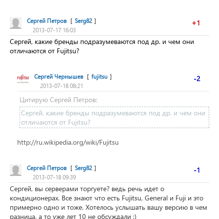
Сергей Петров
[
Serg82
]
+1
2013-07-17 16:03
Сергей, какие бренды подразумеваются под др. и чем они
отличаются от Fujitsu?
Сергей Чернышев
[
fujitsu
]
-2
2013-07-18 08:21
Цитирую Сергей Петров:
Сергей, какие бренды подразумеваются под др. и чем они
отличаются от Fujitsu?
http://ru.wikipedia.org/wiki/Fujitsu
Сергей Петров
[
Serg82
]
-1
2013-07-18 09:39
Сергей, вы серверами торгуете? ведь речь идет о
кондиционерах. Все знают что есть Fujitsu, General и Fuji и это
примерно одно и тоже. Хотелось услышать вашу версию в чем
разница, а то уже лет 10 не обсуждали :)