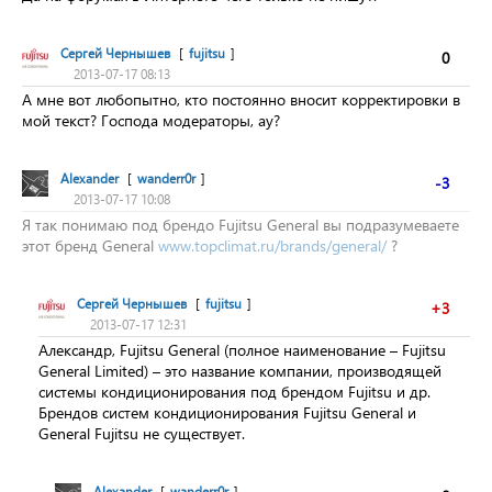
Сергей Чернышев
[
fujitsu
]
0
2013-07-17 08:13
А мне вот любопытно, кто постоянно вносит корректировки в
мой текст? Господа модераторы, ау?
Alexander
[
wanderr0r
]
-3
2013-07-17 10:08
Я так понимаю под брендо Fujitsu General вы подразумеваете
этот бренд General
www.topclimat.ru/brands/general/
?
Сергей Чернышев
[
fujitsu
]
+3
2013-07-17 12:31
Александр, Fujitsu General (полное наименование – Fujitsu
General Limited) – это название компании, производящей
системы кондиционирования под брендом Fujitsu и др.
Брендов систем кондиционирования Fujitsu General и
General Fujitsu не существует.
Alexander
[
wanderr0r
]