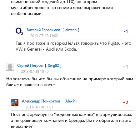
наименований моделей до ТТХ), во втором -
мультибрендовость со своими ярко выраженными
особенностями.
Виталий Герасимов
[
airtech
]
-1
2013-07-18 11:02
Так я про тоже и говорю.Нельзя говорить что Fujitsu - это
VW,а General - Audi или Skoda.
Сергей Петров
[
Serg82
]
+1
2013-07-18 10:40
Но хотелось бы что бы вы объяснили на примере который вам
ближе и заявлен в посте.
Александр Понкратов
[
AlexP
]
+2
2013-07-18 11:01
Пост информирует о "подводных камнях" в формулировках,
а не сравнивает компании и бренды. Вы не обратили на это
внимание?