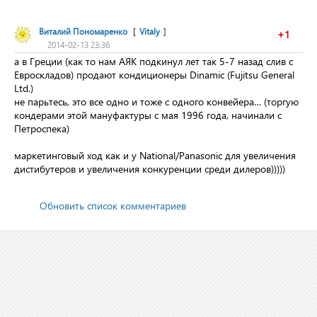
Виталий Пономаренко
[
Vitaly
]
+1
2014-02-13 23:36
а в Греции (как то нам АЯК подкинул лет так 5-7 назад слив с
Евроскладов) продают кондиционеры Dinamic (Fujitsu General
Ltd.)
не парьтесь, это все одно и тоже с одного конвейера… (торгую
кондерами этой мануфактуры с мая 1996 года, начинали с
Петроспека)
маркетинговый ход как и у National/Panasonic для увеличения
дистибутеров и увеличения конкуренции среди дилеров)))))
Обновить список комментариев