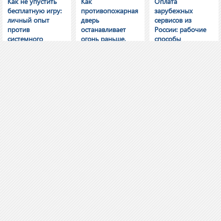
Как не упустить
Как
Оплата
бесплатную игру:
противопожарная
зарубежных
личный опыт
дверь
сервисов из
против
останавливает
России: рабочие
системного
огонь раньше,
способы
подхода
чем вы успеете
испугаться