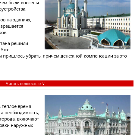
тием были внесены
оустройства.
в на зданиях,
азрешается
ров.
стана решили
 Уже
 пришлось убрать, причем денежной компенсации за это
Читать полностью ∨
в теплое время
 а необходимость,
 города, включают
новки наружных