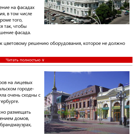
ение на фасадах
я, в том числе
роме того,
я так, чтобы
шение фасада.
 к цветовому решению оборудования, которое не должно
Читать полностью ∨
ров на лицевых
альском городе-
ила очень сходны с
ербурге.
но размещать
чением домов,
брандмауэрах,