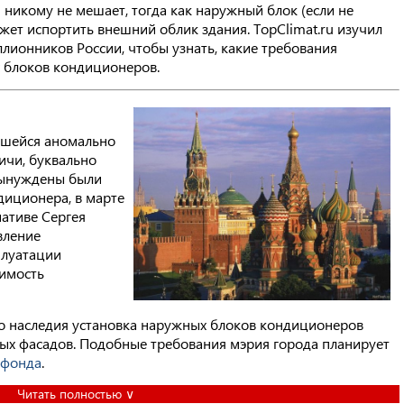
никому не мешает, тогда как наружный блок (если не
жет испортить внешний облик здания. TopClimat.ru изучил
лионников России, чтобы узнать, какие требования
 блоков кондиционеров.
вшейся аномально
ичи, буквально
вынуждены были
диционера, в марте
ативе Сергея
вление
плуатации
имость
ого наследия установка наружных блоков кондиционеров
ых фасадов. Подобные требования мэрия города планирует
 фонда
.
Читать полностью ∨