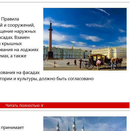
т Правила
й и сооружений,
ещение наружных
садах. Взамен
и крышных
вания на лоджиях
мах, а также
ования на фасадах
тории и культуры, должно быть согласовано
Читать полностью ∨
у принимает