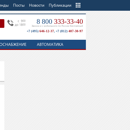
енды
Посты
Новости
Еще
Публикации
8 800
333-33-40
c 9
00
до 18
00
Звонок и с мобильного по России бесплатный
+7 (495)
646-12-37
,
+7 (812)
407-30-97
ОСНАБЖЕНИЕ
АВТОМАТИКА