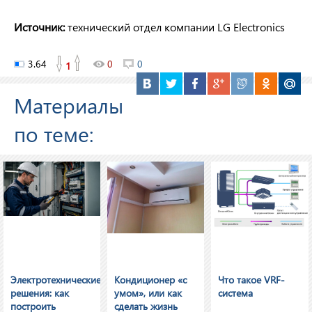
Источник:
технический отдел компании LG Electronics
3.64
0
0
1
Материалы
по теме:
Электротехнические
Кондиционер «с
Что такое VRF-
решения: как
умом», или как
система
построить
сделать жизнь