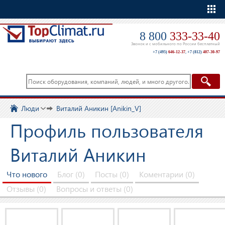
Еще
8 800
333-33-40
Звонок и с мобильного по России бесплатный
+7 (495)
646-12-37
,
+7 (812)
407-30-97
Люди
Виталий Аникин [Anikin_V]
Профиль пользователя
Виталий Аникин
Что нового
Блог (0)
Посты (0)
Коментарии (0)
Отзывы (0)
Вопросы и ответы (0)