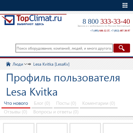
Еще
8 800
333-33-40
Звонок и с мобильного по России бесплатный
+7 (495)
646-12-37
,
+7 (812)
407-30-97
Люди
Lesa Kvitka [LesaKv]
Профиль пользователя
Lesa Kvitka
Что нового
Блог (0)
Посты (0)
Коментарии (0)
Отзывы (0)
Вопросы и ответы (0)