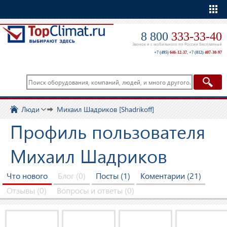
Еще
8 800
333-33-40
Звонок и с мобильного по России бесплатный
+7 (495)
646-12-37
,
+7 (812)
407-30-97
Люди
Михаил Шадриков [Shadrikoff]
Профиль пользователя
Михаил Шадриков
Что нового
Блог (0)
Посты (1)
Коментарии (21)
Отзывы (0)
Вопросы и ответы (0)