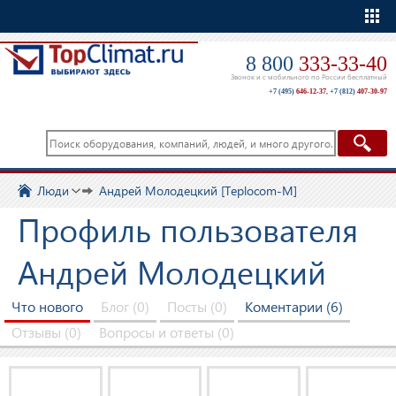
Еще
8 800
333-33-40
Звонок и с мобильного по России бесплатный
+7 (495)
646-12-37
,
+7 (812)
407-30-97
Люди
Андрей Молодецкий [Teplocom-M]
Профиль пользователя
Андрей Молодецкий
Что нового
Блог (0)
Посты (0)
Коментарии (6)
Отзывы (0)
Вопросы и ответы (0)