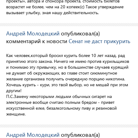
проекты», автора и спонсора проекта, стоимость билетов
возрастет не более, чем на 20 копеек(с) Такое утверждение
вызывает улыбку, зная нашу действительность.
Андрей Молодецкий
опубликовал(а)
комментарий к новости
Сенат не даст прикурить
Как человек,который бросил курить более 10 лет назад, рад
принятию этого закона. Ничего не имею против курильщиков
и понимаю эту привычку, но в большинстве случаев курящий
не думает об окружающих, во главе стоит сиюминутное
желание организма получить очередную порцию никотина.
Хочешь курить - кури, это твой выбор, но не мешай при этом
другим!
П.С.Замену некоторыми людьми обычных сигарет на
электронные вообще считаю полным бредом - привет
искусственной елке, безалкогольному пиву и резиновой
женщине.
Андрей Молодецкий
опубликовал(а)