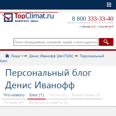
Еще
8 800
333-33-40
Звонок и с мобильного по России бесплатный
+7 (495)
646-12-37
,
+7 (812)
407-30-97
Люди
Денис Иванофф [den7506]
Персональный
блог
Персональный блог
Денис Иванофф
Что нового
Блог (1)
Посты (0)
Коментарии (0)
Отзывы (0)
Вопросы и ответы (0)