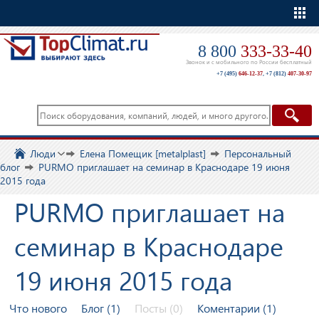
Еще
8 800
333-33-40
Звонок и с мобильного по России бесплатный
+7 (495)
646-12-37
,
+7 (812)
407-30-97
Люди
Елена Помещик [metalplast]
Персональный
блог
PURMO приглашает на семинар в Краснодаре 19 июня
2015 года
PURMO приглашает на
семинар в Краснодаре
19 июня 2015 года
Что нового
Блог (1)
Посты (0)
Коментарии (1)