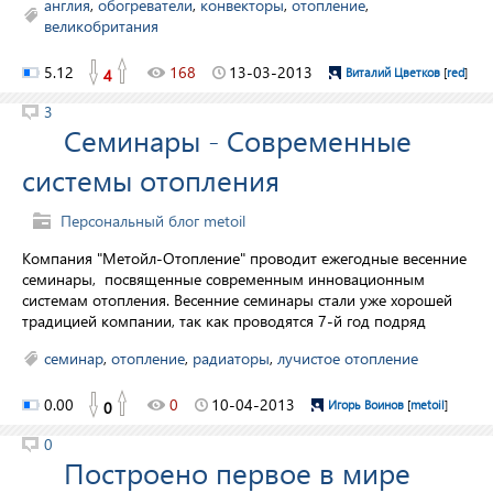
англия
,
обогреватели
,
конвекторы
,
отопление
,
великобритания
5.12
168
13-03-2013
4
Виталий Цветков
[
red
]
3
Семинары - Современные
системы отопления
Персональный блог metoil
Компания "Метойл-Отопление" проводит ежегодные весенние
семинары, посвященные современным инновационным
системам отопления. Весенние семинары стали уже хорошей
традицией компании, так как проводятся 7-й год подряд
семинар
,
отопление
,
радиаторы
,
лучистое отопление
0.00
0
10-04-2013
0
Игорь Воинов
[
metoil
]
0
Построено первое в мире