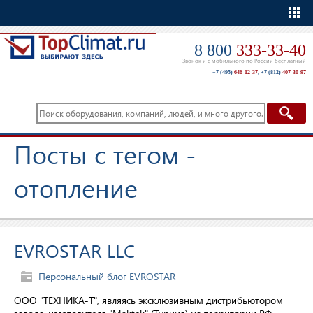
Еще
8 800
333-33-40
Звонок и с мобильного по России бесплатный
+7 (495)
646-12-37
,
+7 (812)
407-30-97
Посты с тегом -
отопление
EVROSTAR LLC
Персональный блог EVROSTAR
ООО "ТЕХНИКА-Т", являясь эксклюзивным дистрибьютором