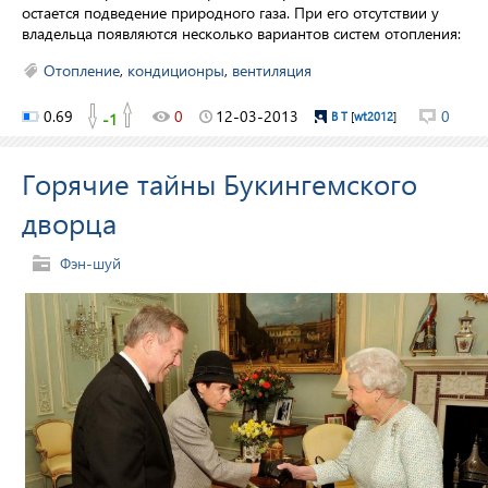
остается подведение природного газа. При его отсутствии у
владельца появляются несколько вариантов систем отопления:
Отопление
,
кондиционры
,
вентиляция
0.69
0
12-03-2013
0
-1
В Т
[
wt2012
]
Горячие тайны Букингемского
дворца
Фэн-шуй