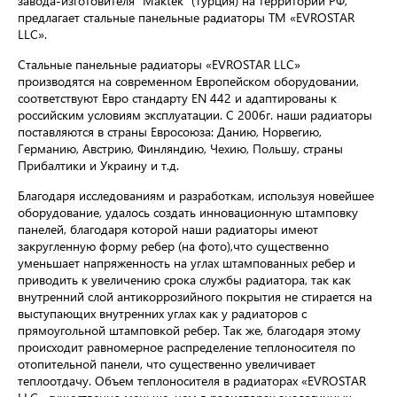
завода-изготовителя "Maktek" (Турция) на территории РФ,
предлагает стальные панельные радиаторы ТМ «EVROSTAR
LLC».
Стальные панельные радиаторы «EVROSTAR LLC»
производятся на современном Европейском оборудовании,
соответствуют Евро стандарту EN 442 и адаптированы к
российским условиям эксплуатации. С 2006г. наши радиаторы
поставляются в страны Евросоюза: Данию, Норвегию,
Германию, Австрию, Финляндию, Чехию, Польшу, страны
Прибалтики и Украину и т.д.
Благодаря исследованиям и разработкам, используя новейшее
оборудование, удалось создать инновационную штамповку
панелей, благодаря которой наши радиаторы имеют
закругленную форму ребер (на фото),что существенно
уменьшает напряженность на углах штампованных ребер и
приводить к увеличению срока службы радиатора, так как
внутренний слой антикоррозийного покрытия не стирается на
выступающих внутренних углах как у радиаторов с
прямоугольной штамповкой ребер. Так же, благодаря этому
происходит равномерное распределение теплоносителя по
отопительной панели, что существенно увеличивает
теплоотдачу. Объем теплоносителя в радиаторах «EVROSTAR