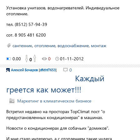
Установка унитазов, водонагревателей. Индивидуальное
отопление.
тел. (8512) 57-94-39
сот. 8 905 481 6200
сантехник
,
отопление
,
водоснабжение
,
монтаж
0.00
0
01-11-2012
0
0
Алексей Бочаров
[
dfkthf7653
]
Каждый
греется как может!!!
Маркетинг в климатическом бизнесе
Встретил недавно на просторах TopClimat пост "о
предустановленных кондиционерах" в машинах.
Новости о кондиционерах для собачьих "домиков".
И мне стало интересно, а с отоплением такие чудеса