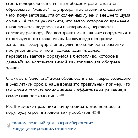
сезон, водоросли естественным образом размножаются,
образовывая "живые" полупрозрачные ставни. в следствии
чего, получается защита от солнечных лучей и внешнего шума
с улицы. А самое уникальное, что тепло, которое со временем
накапливается водорослями в аквариумах, передается
солевому раствору. Раствор храниться в падвале сооружения, и
используется по назначению. Также, когда водоросли
заполняют резервуары, определенное количество растений
поступает аналогично в поджвал здания, далее,
перерабатывается и образуется в биотопливо, которое в
дальнейшем испозуется зимой, как топливо для обогрева
здания.
Стоимость "зеленого" дома обошлось в 5 млн. евро, возведено
в 3-ех летний срок. В наше время это правильный пример, что
мы можем строить экономичные и эффективные решения, а
самое главное экологичные!!!
P.S. В майские праздники начну собирать мох, водоросли,
кору. Буду строить экодом, как у хоббитов))))))))
экодом
,
зеленый дом
,
энергосбережение
,
кондиционирование
,
отопление