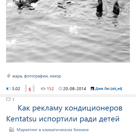
жара
,
фотографии
,
юмор
5.02
152
20-08-2014
5
Дина Лях
[
old_ed
]
1
Как рекламу кондиционеров
Kentatsu испортили ради детей
Маркетинг в климатическом бизнесе