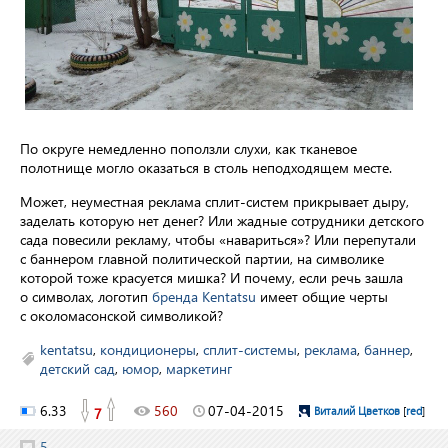
По округе немедленно поползли слухи, как тканевое
полотнище могло оказаться в столь неподходящем месте.
Может, неуместная реклама сплит-систем прикрывает дыру,
заделать которую нет денег? Или жадные сотрудники детского
сада повесили рекламу, чтобы «навариться»? Или перепутали
с баннером главной политической партии, на символике
которой тоже красуется мишка? И почему, если речь зашла
о символах, логотип
бренда Kentatsu
имеет общие черты
с околомасонской символикой?
kentatsu
,
кондиционеры
,
сплит-системы
,
реклама
,
баннер
,
детский сад
,
юмор
,
маркетинг
6.33
560
07-04-2015
7
Виталий Цветков
[
red
]
5