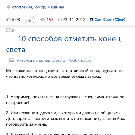
отопление
,
юмор
,
машины
5.03
153
23-11-2012
6
Олег Хижняк
[
OlegK
]
2
10 способов отметить конец
света
Читалка на конец света от TopClimat.ru
Мне кажется – конец света – это отличный повод сделать то,
что давно хотелось, но все время откладывалось.
1. Например, покататься на ватрушках – снег, зима, отличное
настроение!
2. Или позвонить друзьям, с которыми давно не общались.
Договориться, встретиться, выпить по стаканчику глинтвейна,
поговорить за жизнь.
3. Девушки! Давно мечтали по потрясающем красном