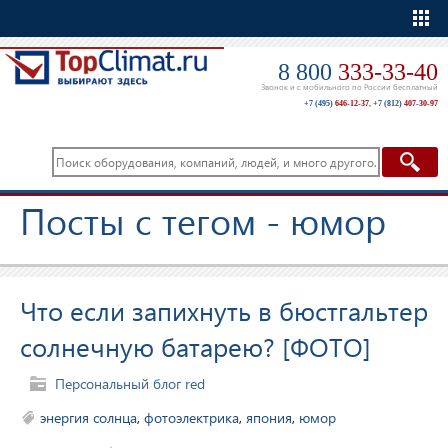
Еще
8 800
333-33-40
Звонок и с мобильного по России бесплатный
+7 (495)
646-12-37
,
+7 (812)
407-30-97
Посты с тегом - юмор
Что если запихнуть в бюстгальтер
солнечную батарею? [ФОТО]
Персональный блог red
энергия солнца
,
фотоэлектрика
,
япония
,
юмор