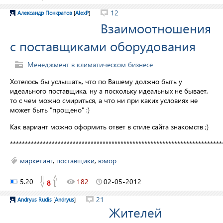
12
Александр Понкратов
[
AlexP
]
Взаимоотношения
с поставщиками оборудования
Менеджмент в климатическом бизнесе
Хотелось бы услышать, что по Вашему должно быть у
идеального поставщика, ну а поскольку идеальных не бывает,
то с чем можно смириться, а что ни при каких условиях не
может быть "прощено" :)
Как вариант можно оформить ответ в стиле сайта знакомств ;)
***********************************************************************
маркетинг
,
поставщики
,
юмор
5.20
182
02-05-2012
8
21
Andryus Rudis
[
Andryus
]
Жителей