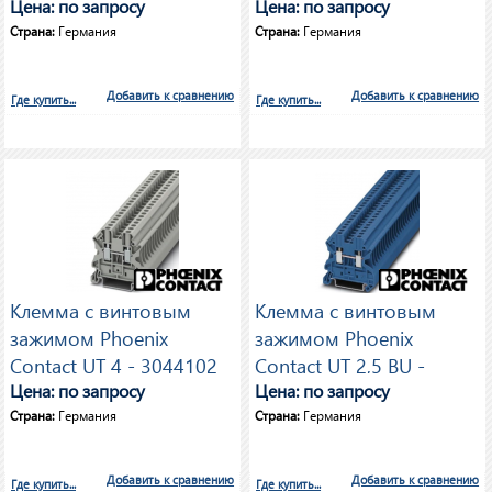
3044115
Цена: по запросу
Цена: по запросу
Страна:
Германия
Страна:
Германия
Добавить к сравнению
Добавить к сравнению
Где купить...
Где купить...
Клемма с винтовым
Клемма с винтовым
зажимом Phoenix
зажимом Phoenix
Contact UT 4 - 3044102
Contact UT 2,5 BU -
Цена: по запросу
3044089
Цена: по запросу
Страна:
Германия
Страна:
Германия
Добавить к сравнению
Добавить к сравнению
Где купить...
Где купить...