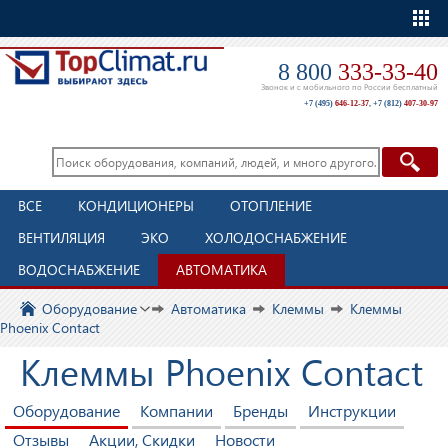
Еще
8 800
333-33-40
Звонок и с мобильного по России бесплатный
+7 (495)
646-12-37
,
+7 (812)
407-30-97
ВСЕ
КОНДИЦИОНЕРЫ
ОТОПЛЕНИЕ
ВЕНТИЛЯЦИЯ
ЭКО
ХОЛОДОСНАБЖЕНИЕ
ВОДОСНАБЖЕНИЕ
АВТОМАТИКА
Оборудование
Автоматика
Клеммы
Клеммы
Phoenix Contact
Клеммы Phoenix Contact
Оборудование
Компании
Бренды
Инструкции
Отзывы
Акции, Скидки
Новости