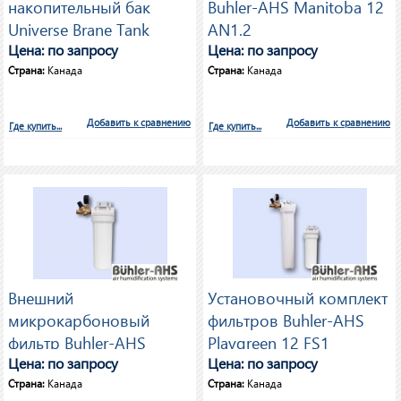
накопительный бак
Buhler-AHS Manitoba 12
Universe Brane Tank
AN1.2
Цена: по запросу
Цена: по запросу
Страна:
Канада
Страна:
Канада
Добавить к сравнению
Добавить к сравнению
Где купить...
Где купить...
Внешний
Установочный комплект
микрокарбоновый
фильтров Buhler-AHS
фильтр Buhler-AHS
Playgreen 12 FS1
Playgreen 6 MCF75
Цена: по запросу
Цена: по запросу
Страна:
Канада
Страна:
Канада