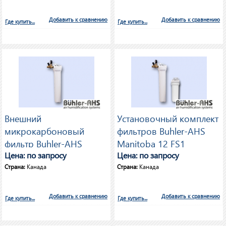
Добавить к сравнению
Добавить к сравнению
Где купить...
Где купить...
Внешний
Установочный комплект
микрокарбоновый
фильтров Buhler-AHS
фильтр Buhler-AHS
Manitoba 12 FS1
Manitoba 12 MCF170
Цена: по запросу
Цена: по запросу
Страна:
Канада
Страна:
Канада
Добавить к сравнению
Добавить к сравнению
Где купить...
Где купить...