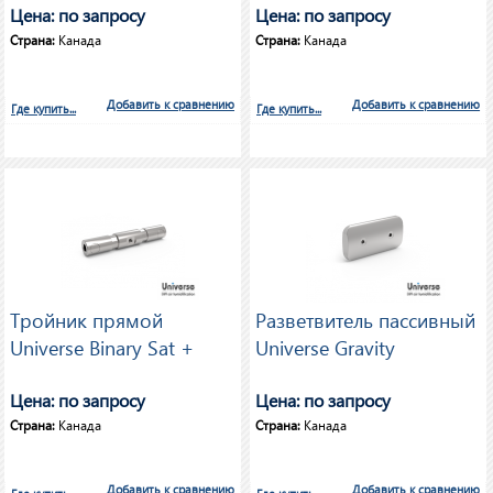
Kevlar® Hose
Цена: по запросу
Цена: по запросу
Страна:
Канада
Страна:
Канада
Добавить к сравнению
Добавить к сравнению
Где купить...
Где купить...
Тройник прямой
Разветвитель пассивный
Universe Binary Sat +
Universe Gravity
Цена: по запросу
Цена: по запросу
Страна:
Канада
Страна:
Канада
Добавить к сравнению
Добавить к сравнению