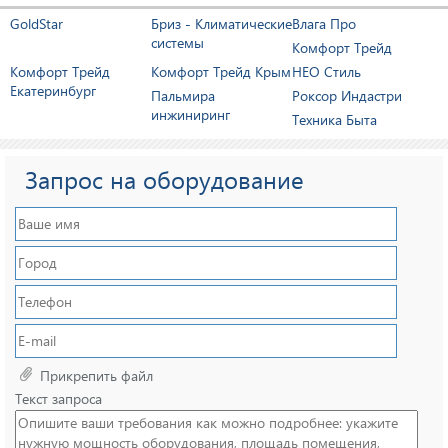
увлажнитель Royal
увлажнитель
GoldStar
Бриз - Климатические
Влага Про
Clima RUH-
воздуха
системы
AN300/4.0E-SV
испарительного
Комфорт Трейд
(адиабатического)
Комфорт Трейд
Комфорт Трейд Крым
НЕО Стиль
типа Breezart 1000
Екатеринбург
Пальмира
Роксор Индастри
HumiAqua P
инжиниринг
Техника Быта
Запрос на оборудование
Прикрепить файл
Текст запроса