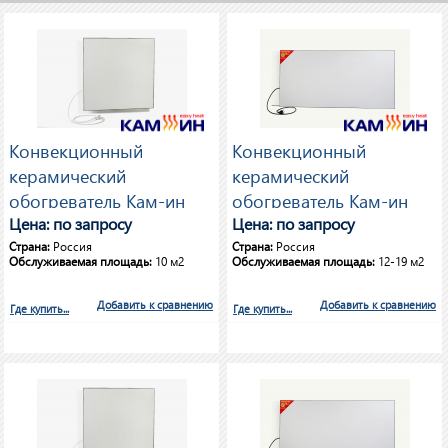
Конвекционный
Конвекционный
керамический
керамический
обогреватель Кам-ин
обогреватель Кам-ин
Eco Heat 475 Вт
Цена: по запросу
Eco Heat 700 Вт
Цена: по запросу
Страна:
Россия
Страна:
Россия
Обслуживаемая площадь:
10 м2
Обслуживаемая площадь:
12-19 м2
Добавить к сравнению
Добавить к сравнению
Где купить...
Где купить...