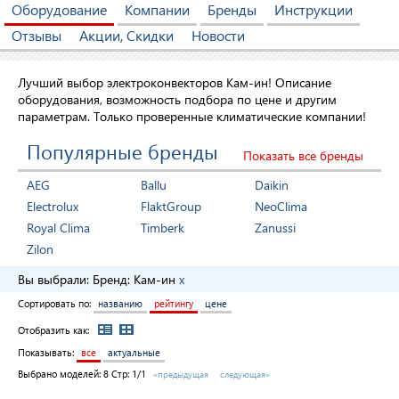
Оборудование
Компании
Бренды
Инструкции
Отзывы
Акции, Скидки
Новости
Лучший выбор электроконвекторов Кам-ин! Описание
оборудования, возможность подбора по цене и другим
параметрам. Только проверенные климатические компании!
Популярные бренды
Показать все бренды
AEG
Ballu
Daikin
Electrolux
FlaktGroup
NeoClima
Royal Clima
Timberk
Zanussi
Zilon
Вы выбрали:
Бренд:
Кам-ин
x
Сортировать по:
названию
рейтингу
цене
Отобразить как:
Показывать:
все
актуальные
Выбрано моделей:
8
Стр: 1/1
«предыдущая
следующая»