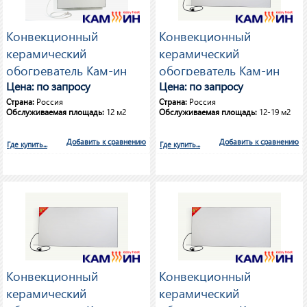
Конвекционный
Конвекционный
керамический
керамический
обогреватель Кам-ин
обогреватель Кам-ин
Easy Heat 525 Вт
Цена: по запросу
Easy Heat 700 Вт
Цена: по запросу
Страна:
Россия
Страна:
Россия
Обслуживаемая площадь:
12 м2
Обслуживаемая площадь:
12-19 м2
Добавить к сравнению
Добавить к сравнению
Где купить...
Где купить...
Конвекционный
Конвекционный
керамический
керамический