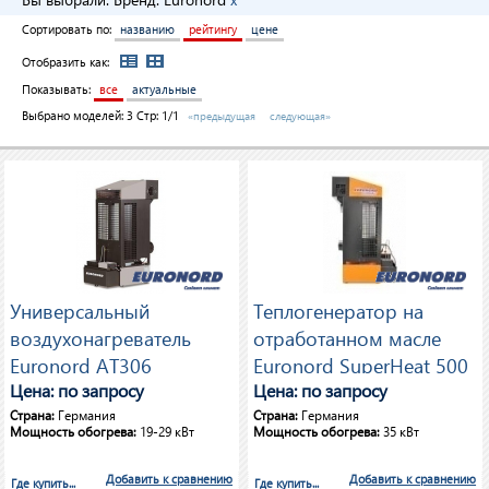
Сортировать по:
названию
рейтингу
цене
Отобразить как:
Показывать:
все
актуальные
Выбрано моделей:
3
Стр: 1/1
«предыдущая
следующая»
Универсальный
Теплогенератор на
воздухонагреватель
отработанном масле
Euronord AT306
Euronord SuperHeat 500
Цена: по запросу
Цена: по запросу
Страна:
Германия
Страна:
Германия
Мощность обогрева:
19-29 кВт
Мощность обогрева:
35 кВт
Добавить к сравнению
Добавить к сравнению
Где купить...
Где купить...