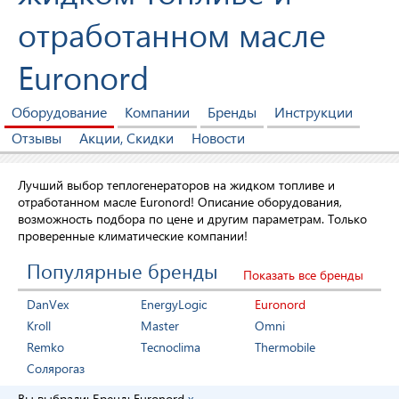
отработанном масле
Euronord
Оборудование
Компании
Бренды
Инструкции
Отзывы
Акции, Скидки
Новости
Лучший выбор теплогенераторов на жидком топливе и
отработанном масле Euronord! Описание оборудования,
возможность подбора по цене и другим параметрам. Только
проверенные климатические компании!
Популярные бренды
Показать все бренды
DanVex
EnergyLogic
Euronord
Kroll
Master
Omni
Remko
Tecnoclima
Thermobile
Солярогаз
Вы выбрали:
Бренд:
Euronord
x