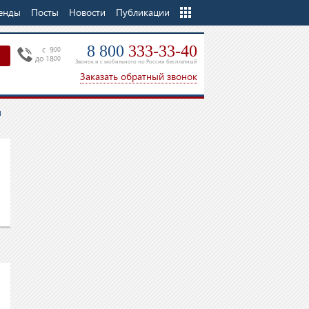
енды
Посты
Новости
Еще
Публикации
8 800
333-33-40
c 9
00
до 18
00
Звонок и с мобильного по России бесплатный
Заказать обратный звонок
я