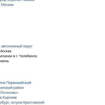
. Москва
й автономный округ
Москва
мпании в г. Челябинск
юмень
елок Первомайский
кинский район
 «Логиново»
од Королев
рбург, остров Крестовский