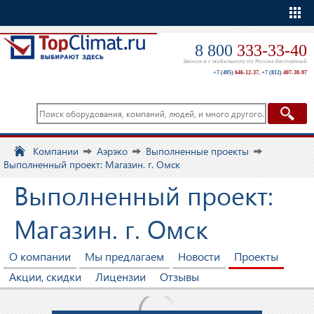
Еще
8 800
333-33-40
Звонок и с мобильного по России бесплатный
+7 (495)
646-12-37
,
+7 (812)
407-30-97
Компании
Аэрэко
Выполненные проекты
Выполненный проект: Магазин. г. Омск
Выполненный проект:
Магазин. г. Омск
О компании
Мы предлагаем
Новости
Проекты
Акции, скидки
Лицензии
Отзывы