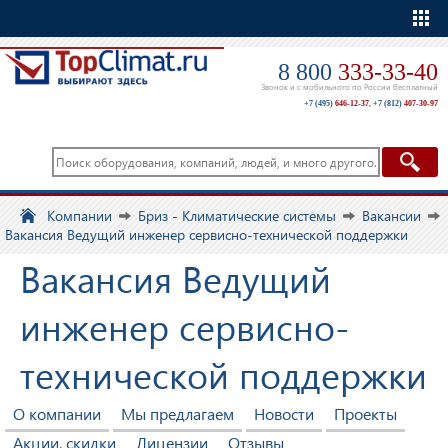
Еще
8 800
333-33-40
Звонок и с мобильного по России бесплатный
+7 (495)
646-12-37
,
+7 (812)
407-30-97
Компании
Бриз - Климатические системы
Вакансии
Вакансия Ведущий инженер сервисно-технической поддержки
Вакансия Ведущий
инженер сервисно-
технической поддержки
О компании
Мы предлагаем
Новости
Проекты
Акции, скидки
Лицензии
Отзывы