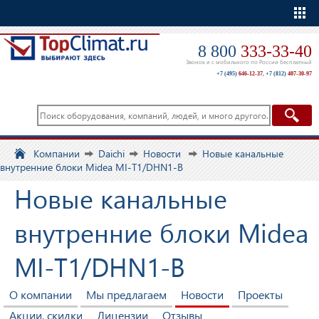
Еще
8 800
333-33-40
Звонок и с мобильного по России бесплатный
+7 (495)
646-12-37
,
+7 (812)
407-30-97
Компании
Daichi
Новости
Новые канальные
внутренние блоки Midea MI-T1/DHN1-B
Новые канальные
внутренние блоки Midea
MI-T1/DHN1-B
О компании
Мы предлагаем
Новости
Проекты
Акции, скидки
Лицензии
Отзывы