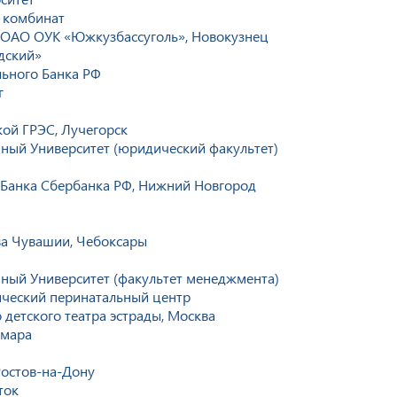
 комбинат
 ОАО ОУК «Южкузбассуголь», Новокузнец
дский»
ьного Банка РФ
г
ой ГРЭС, Лучегорск
нный Университет (юридический факультет)
 Банка Сбербанка РФ, Нижний Новгород
ва Чувашии, Чебоксары
нный Университет (факультет менеджмента)
ический перинатальный центр
 детского театра эстрады, Москва
амара
Ростов-на-Дону
ток