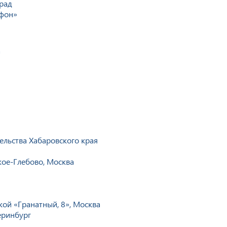
рад
афон»
а
льства Хабаровского края
ое-Глебово, Москва
ой «Гранатный, 8», Москва
еринбург