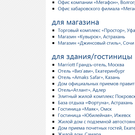
Офис компании «Мегафон», Волгог
Офис хабаровского филиала «Мег
для магазина
Торговый комплекс «Простор», Уф
Магазин «Кувырок», Астрахань
Магазин «Джинсовый стиль», Сочи
для здания/гостиницы
Marriott Грандъ-отель, Москва
Отель «Виз’ави», Екатеринбург
Отель «Amaks Safar», Казань
Дом официальных приемов правите
Отель«Атлант», Адлер
Элитный жилой комплекс Покровск
База отдыха «Фортуна», Астрахань
Гостиница «Маяк», Омск
Гостиница «Юбилейная», Ижевск
Жилой дом с подземной автостоянк
Дом приема почетных гостей, Екат
Жилой дом, Самара