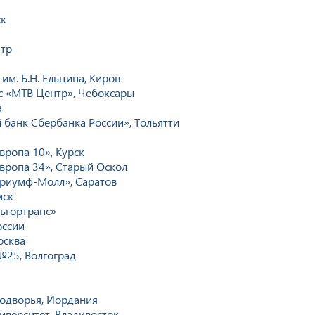
ск
нтр
им. Б.Н. Ельцина, Киров
с «МТВ Центр», Чебоксары
а
банк Сбербанка России», Тольятти
вропа 10», Курск
вропа 34», Старый Оскол
Триумф-Молл», Саратов
мск
ьгортранс»
оссии
осква
№25, Волгоград
подворья, Иордания
верситет, Владивосток