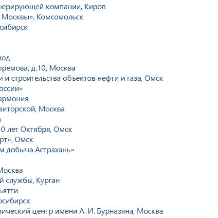
енерирующей компании, Киров
 Москвы», Комсомольск
осибирск
вод
ремова, д.10, Москва
 и строительства объектов нефти и газа, Омск
оссии»
лармония
зиторской, Москва
а
10 лет Октября, Омск
рт», Омск
м добыча Астрахань»
 Москва
й службы, Курган
ьятти
осибирск
ческий центр имени А. И. Бурназяна, Москва