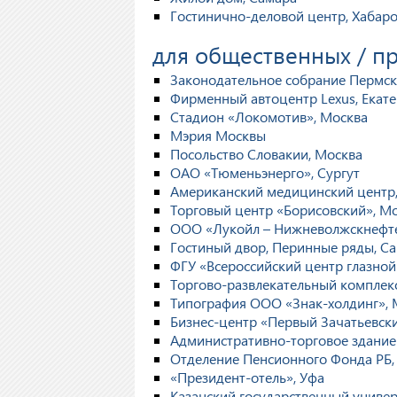
Гостинично-деловой центр, Хабаро
для общественных / 
Законодательное собрание Пермск
Фирменный автоцентр Lexus, Екат
Стадион «Локомотив», Москва
Мэрия Москвы
Посольство Словакии, Москва
ОАО «Тюменьэнерго», Сургут
Американский медицинский центр
Торговый центр «Борисовский», М
ООО «Лукойл – Нижневолжскнефте
Гостиный двор, Перинные ряды, Са
ФГУ «Всероссийский центр глазной 
Торгово-развлекательный комплекс
Типография ООО «Знак-холдинг», 
Бизнес-центр «Первый Зачатьевск
Административно-торговое здани
Отделение Пенсионного Фонда РБ,
«Президент-отель», Уфа
Казанский государственный универ