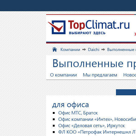
З
Компании
Daichi
Выполненные 
Выполненные пр
О компании
Мы предлагаем
Ново
для офиса
Офис МТС, Братск
Офис компании «Интех», Новосиби
Офис «Деловая сеть», Иркутск
ФЛ КОО «Петрофак Интернешнл ЛТ