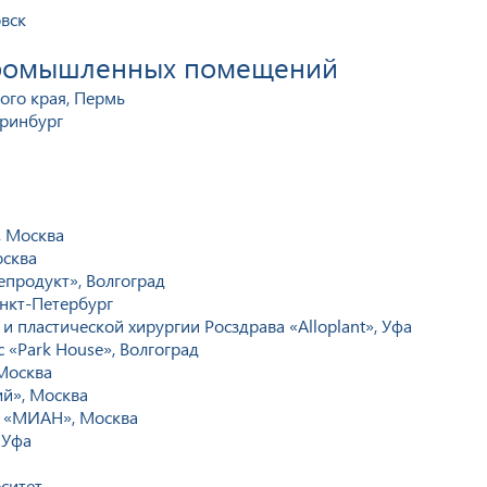
вск
промышленных помещений
ого края, Пермь
еринбург
, Москва
осква
продукт», Волгоград
нкт-Петербург
и пластической хирургии Росздрава «Alloplant», Уфа
 «Park House», Волгоград
Москва
ий», Москва
е «МИАН», Москва
 Уфа
ситет