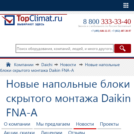
Еще
8 800
333-33-40
Звонок и с мобильного по России бесплатный
+7 (495)
646-12-37
,
+7 (812)
407-30-97
Компании
Daichi
Новости
Новые напольные
блоки скрытого монтажа Daikin FNA-A
Новые напольные блоки
скрытого монтажа Daikin
FNA-A
О компании
Мы предлагаем
Новости
Проекты
Акции, скидки
Лицензии
Отзывы